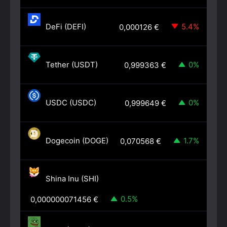
DeFi (DEFI)
5.4%
0,000126
€
Tether (USDT)
0%
0,999363
€
USDC (USDC)
0%
0,999649
€
Dogecoin (DOGE)
1.7%
0,070568
€
Shina Inu (SHI)
0.5%
0,000000071456
€