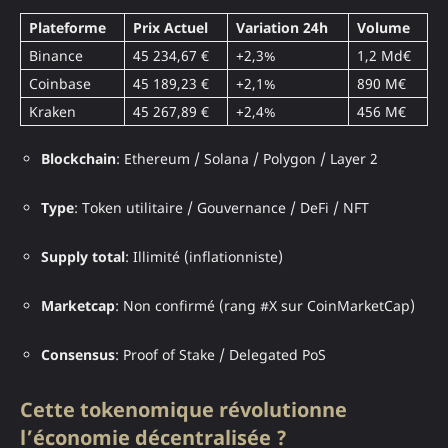
Plateforme
Prix Actuel
Variation 24h
Volume
Binance
45 234,67 €
+2,3%
1,2 Md€
Coinbase
45 189,23 €
+2,1%
890 M€
Kraken
45 267,89 €
+2,4%
456 M€
Blockchain
: Ethereum / Solana / Polygon / Layer 2
Type
: Token utilitaire / Gouvernance / DeFi / NFT
Supply total
: Illimité (inflationniste)
Marketcap
: Non confirmé (rang #X sur CoinMarketCap)
Consensus
: Proof of Stake / Delegated PoS
Cette tokenomique révolutionne
l’économie décentralisée ?