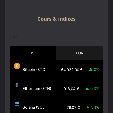
Cours & indices
<p>
USD
EUR
Bitcoin (BTC)
0%
64.932,00
€
Ethereum (ETH)
0.3%
1.918,04
€
Solana (SOL)
3.1%
76,07
€