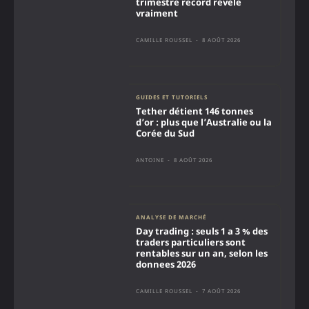
trimestre record révèle
vraiment
CAMILLE ROUSSEL
-
8 AOÛT 2026
GUIDES ET TUTORIELS
Tether détient 146 tonnes
d’or : plus que l’Australie ou la
Corée du Sud
ANTOINE
-
8 AOÛT 2026
ANALYSE DE MARCHÉ
Day trading : seuls 1 a 3 % des
traders particuliers sont
rentables sur un an, selon les
donnees 2026
CAMILLE ROUSSEL
-
7 AOÛT 2026