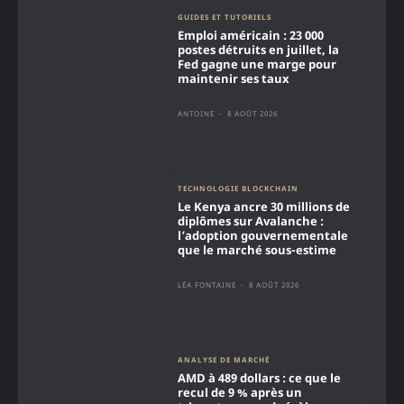
GUIDES ET TUTORIELS
Emploi américain : 23 000
postes détruits en juillet, la
Fed gagne une marge pour
maintenir ses taux
ANTOINE
-
8 AOÛT 2026
TECHNOLOGIE BLOCKCHAIN
Le Kenya ancre 30 millions de
diplômes sur Avalanche :
l’adoption gouvernementale
que le marché sous-estime
LÉA FONTAINE
-
8 AOÛT 2026
ANALYSE DE MARCHÉ
AMD à 489 dollars : ce que le
recul de 9 % après un