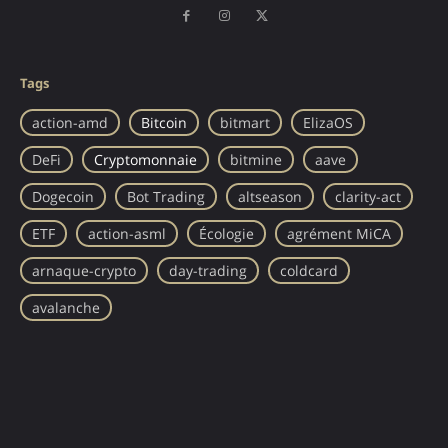
Tags
action-amd
Bitcoin
bitmart
ElizaOS
DeFi
Cryptomonnaie
bitmine
aave
Dogecoin
Bot Trading
altseason
clarity-act
ETF
action-asml
Écologie
agrément MiCA
arnaque-crypto
day-trading
coldcard
avalanche