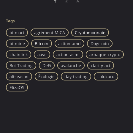
Tags
bitmart
agrément MiCA
Cryptomonnaie
bitmine
Bitcoin
action-amd
Dogecoin
chainlink
aave
action-asml
arnaque-crypto
Bot Trading
DeFi
avalanche
clarity-act
altseason
Écologie
day-trading
coldcard
ElizaOS