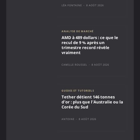
LÉA FONTAINE
-
8 AOÛT 2026
ANALYSE DE MARCHÉ
AMD à 489 dollars : ce que le
recul de 9 % après un
trimestre record révèle
vraiment
CAMILLE ROUSSEL
-
8 AOÛT 2026
GUIDES ET TUTORIELS
Tether détient 146 tonnes
d’or : plus que l’Australie ou la
Corée du Sud
ANTOINE
-
8 AOÛT 2026