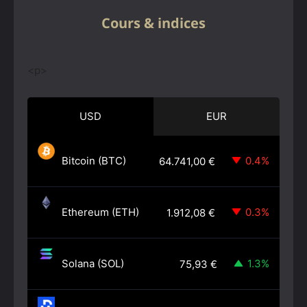
Cours & indices
<p>
USD
EUR
Bitcoin (BTC)
0.4%
64.741,00
€
Ethereum (ETH)
0.3%
1.912,08
€
Solana (SOL)
1.3%
75,93
€