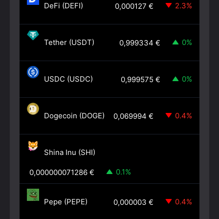
DeFi (DEFI)
2.3%
0,000127
€
Tether (USDT)
0%
0,999334
€
USDC (USDC)
0%
0,999575
€
Dogecoin (DOGE)
0.4%
0,069994
€
Shina Inu (SHI)
0.1%
0,000000071286
€
Pepe (PEPE)
0.4%
0,000003
€