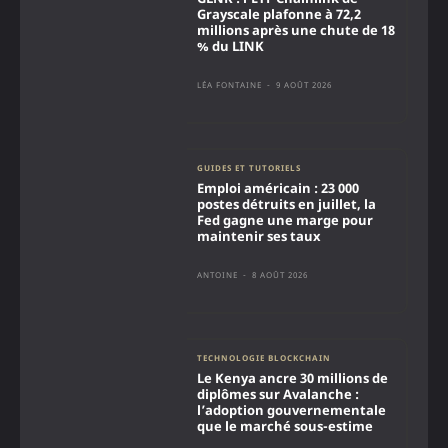
Grayscale plafonne à 72,2
millions après une chute de 18
% du LINK
LÉA FONTAINE
-
9 AOÛT 2026
GUIDES ET TUTORIELS
Emploi américain : 23 000
postes détruits en juillet, la
Fed gagne une marge pour
maintenir ses taux
ANTOINE
-
8 AOÛT 2026
TECHNOLOGIE BLOCKCHAIN
Le Kenya ancre 30 millions de
diplômes sur Avalanche :
l’adoption gouvernementale
que le marché sous-estime