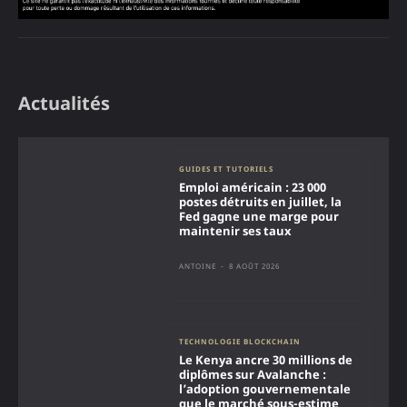
Actualités
GUIDES ET TUTORIELS
Emploi américain : 23 000
postes détruits en juillet, la
Fed gagne une marge pour
maintenir ses taux
ANTOINE
-
8 AOÛT 2026
TECHNOLOGIE BLOCKCHAIN
Le Kenya ancre 30 millions de
diplômes sur Avalanche :
l’adoption gouvernementale
que le marché sous-estime