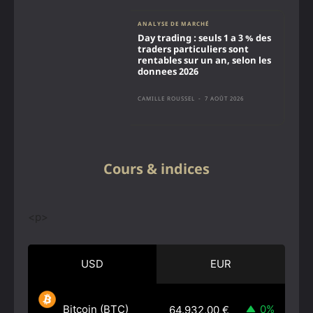
ANALYSE DE MARCHÉ
Day trading : seuls 1 a 3 % des
traders particuliers sont
rentables sur un an, selon les
donnees 2026
CAMILLE ROUSSEL
-
7 AOÛT 2026
Cours & indices
<p>
USD
EUR
Bitcoin (BTC)
0%
64.932,00
€