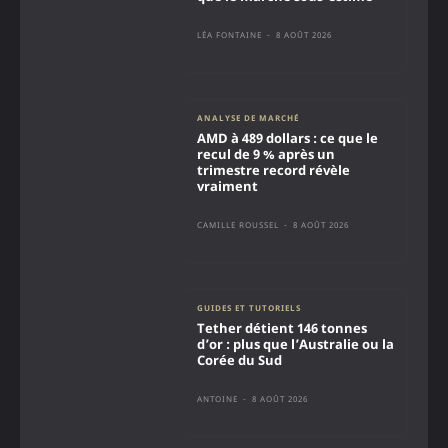
LÉA FONTAINE
-
8 AOÛT 2026
ANALYSE DE MARCHÉ
AMD à 489 dollars : ce que le
recul de 9 % après un
trimestre record révèle
vraiment
CAMILLE ROUSSEL
-
8 AOÛT 2026
GUIDES ET TUTORIELS
Tether détient 146 tonnes
d’or : plus que l’Australie ou la
Corée du Sud
ANTOINE
-
8 AOÛT 2026