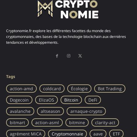
Cryptonomie.fr explore les différentes facettes du monde des
cryptomonnaies, des bases de la technologie blockchain aux dernières
tendances et développements.
Tags
action-amd
coldcard
Écologie
Bot Trading
Dogecoin
ElizaOS
Bitcoin
DeFi
avalanche
altseason
arnaque-crypto
bitmart
action-asml
bitmine
clarity-act
agrément MiCA
Cryptomonnaie
aave
ETF