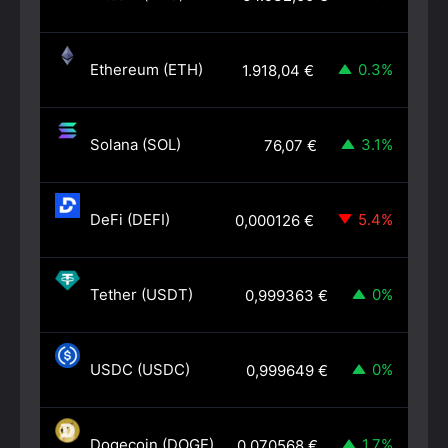
Ethereum (ETH)
0.3%
1.918,04
€
Solana (SOL)
3.1%
76,07
€
DeFi (DEFI)
5.4%
0,000126
€
Tether (USDT)
0%
0,999363
€
USDC (USDC)
0%
0,999649
€
Dogecoin (DOGE)
1.7%
0,070568
€