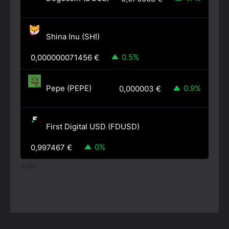
Shina Inu (SHI)
0.5%
0,000000071456
€
Pepe (PEPE)
0.9%
0,000003
€
First Digital USD (FDUSD)
0%
0,997467
€
</p>