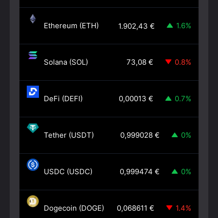
Ethereum (ETH)
1.6%
1.902,43
€
Solana (SOL)
0.8%
73,08
€
DeFi (DEFI)
0.7%
0,00013
€
Tether (USDT)
0%
0,999028
€
USDC (USDC)
0%
0,999474
€
Dogecoin (DOGE)
1.4%
0,068611
€