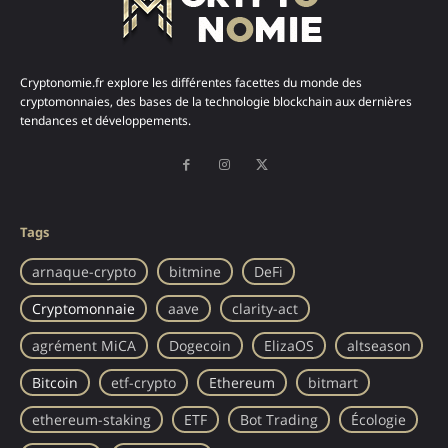
Cryptonomie.fr explore les différentes facettes du monde des
cryptomonnaies, des bases de la technologie blockchain aux dernières
tendances et développements.
Tags
arnaque-crypto
bitmine
DeFi
Cryptomonnaie
aave
clarity-act
agrément MiCA
Dogecoin
ElizaOS
altseason
Bitcoin
etf-crypto
Ethereum
bitmart
ethereum-staking
ETF
Bot Trading
Écologie