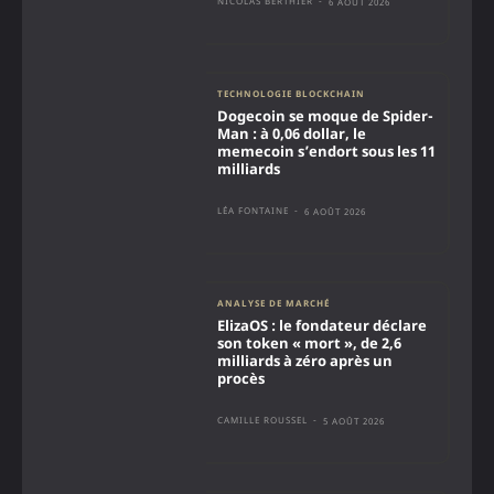
NICOLAS BERTHIER
-
6 AOÛT 2026
TECHNOLOGIE BLOCKCHAIN
Dogecoin se moque de Spider-
Man : à 0,06 dollar, le
memecoin s’endort sous les 11
milliards
LÉA FONTAINE
-
6 AOÛT 2026
ANALYSE DE MARCHÉ
ElizaOS : le fondateur déclare
son token « mort », de 2,6
milliards à zéro après un
procès
CAMILLE ROUSSEL
-
5 AOÛT 2026