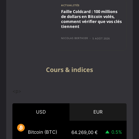
ACTUALITÉS
Faille Coldcard : 100 millions
de dollars en Bitcoin volés,
comment vérifier que vos clés
tiennent
NICOLAS BERTHIER
-
5 AOÛT 2026
Cours & indices
<p>
USD
EUR
Bitcoin (BTC)
0.5%
64.269,00
€