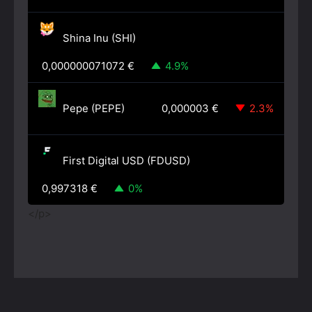
Shina Inu (SHI)
4.9%
0,000000071072
€
Pepe (PEPE)
2.3%
0,000003
€
First Digital USD (FDUSD)
0%
0,997318
€
</p>